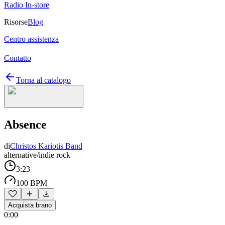
Radio In-store
Risorse
Blog
Centro assistenza
Contatto
Torna al catalogo
Absence
di
Christos Kariotis Band
alternative/indie rock
3:23
100 BPM
Acquista brano
0:00