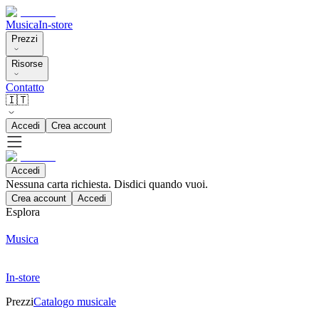
Musica
In-store
Prezzi
Risorse
Contatto
🇮🇹
Accedi
Crea account
Accedi
Nessuna carta richiesta. Disdici quando vuoi.
Crea account
Accedi
Esplora
Musica
In-store
Prezzi
Catalogo musicale