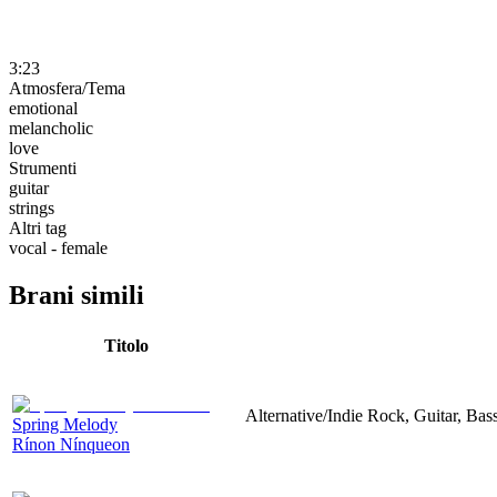
3:23
Atmosfera/Tema
emotional
melancholic
love
Strumenti
guitar
strings
Altri tag
vocal - female
Brani simili
Titolo
Alternative/Indie Rock, Guitar, Ba
Spring Melody
Rínon Nínqueon