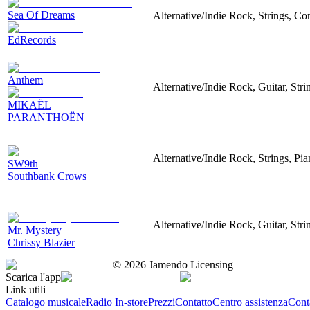
Sea Of Dreams
Alternative/Indie Rock, Strings, Co
EdRecords
Anthem
Alternative/Indie Rock, Guitar, Stri
MIKAËL
PARANTHOËN
Alternative/Indie Rock, Strings, P
SW9th
Southbank Crows
Alternative/Indie Rock, Guitar, Str
Mr. Mystery
Chrissy Blazier
©
2026
Jamendo Licensing
Scarica l'app
Link utili
Catalogo musicale
Radio In-store
Prezzi
Contatto
Centro assistenza
Conta