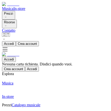
Musica
In-store
Prezzi
Risorse
Contatto
🇮🇹
Accedi
Crea account
Accedi
Nessuna carta richiesta. Disdici quando vuoi.
Crea account
Accedi
Esplora
Musica
In-store
Prezzi
Catalogo musicale