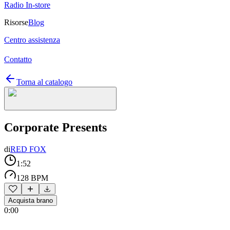
Radio In-store
Risorse
Blog
Centro assistenza
Contatto
Torna al catalogo
Corporate Presents
di
RED FOX
1:52
128 BPM
Acquista brano
0:00