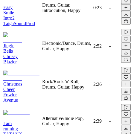
Drums, Guitar,
Easy
0:23
-
Introdcution, Happy
Smile
Intro2
TaigaSoundProd
Electronic/Dance, Drums,
Jingle
2:52
-
Guitar, Happy
Bells
Chrissy
Blazier
Rock/Rock 'n' Roll,
Christmas
2:26
-
Drums, Guitar, Happy
Cheer
Fowler
Avenue
Alternative/Indie Pop,
2:39
-
I am
Guitar, Happy
running