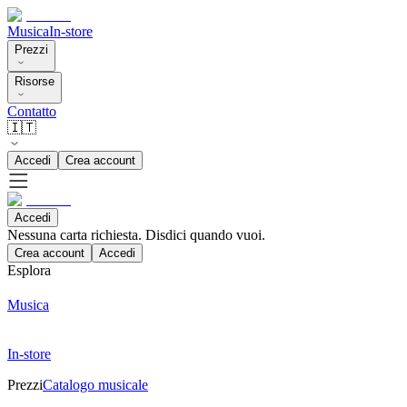
Musica
In-store
Prezzi
Risorse
Contatto
🇮🇹
Accedi
Crea account
Accedi
Nessuna carta richiesta. Disdici quando vuoi.
Crea account
Accedi
Esplora
Musica
In-store
Prezzi
Catalogo musicale