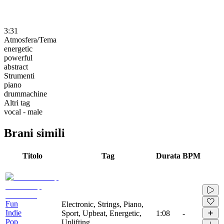
3:31
Atmosfera/Tema
energetic
powerful
abstract
Strumenti
piano
drummachine
Altri tag
vocal - male
Brani simili
Titolo
Tag
Durata
BPM
Fun
Electronic, Strings, Piano,
Indie
Sport, Upbeat, Energetic,
1:08
-
Pop
Uplifting