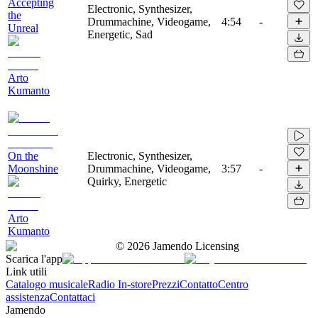
Accepting
Electronic, Synthesizer,
the
Drummachine, Videogame,
4:54
-
Unreal
Energetic, Sad
Arto
Kumanto
On the
Electronic, Synthesizer,
Moonshine
Drummachine, Videogame,
3:57
-
Quirky, Energetic
Arto
Kumanto
©
2026
Jamendo Licensing
Scarica l'app
Link utili
Catalogo musicale
Radio In-store
Prezzi
Contatto
Centro
assistenza
Contattaci
Jamendo