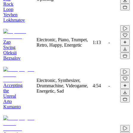
Rock
Loop
Yevhen
Lokhmatov
Electronic, Piano, Trumpet,
Zap
1:13
-
Retro, Happy, Energetic
Swing
Oleksii
Bezsalov
Electronic, Synthesizer,
Accepting
Drummachine, Videogame,
4:54
-
the
Energetic, Sad
Unreal
Arto
Kumanto