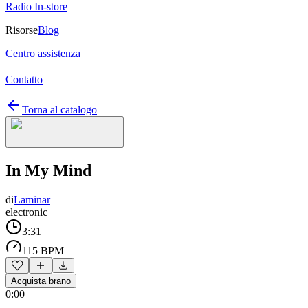
Radio In-store
Risorse
Blog
Centro assistenza
Contatto
Torna al catalogo
In My Mind
di
Laminar
electronic
3:31
115 BPM
Acquista brano
0:00