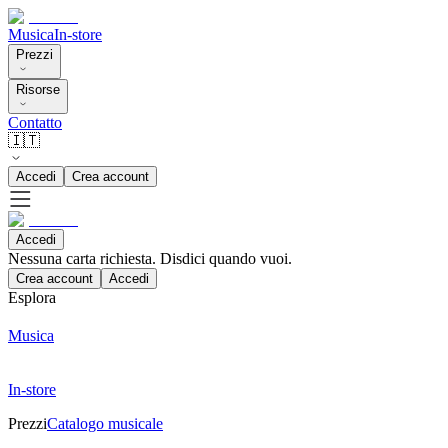
Musica
In-store
Prezzi
Risorse
Contatto
🇮🇹
Accedi
Crea account
Accedi
Nessuna carta richiesta. Disdici quando vuoi.
Crea account
Accedi
Esplora
Musica
In-store
Prezzi
Catalogo musicale