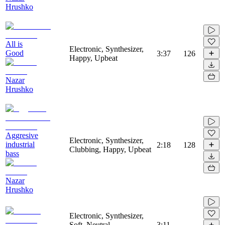
Hrushko
All is
Electronic, Synthesizer,
Good
3:37
126
Happy, Upbeat
Nazar
Hrushko
Aggresive
Electronic, Synthesizer,
industrial
2:18
128
Clubbing, Happy, Upbeat
bass
Nazar
Hrushko
Electronic, Synthesizer,
Soft, Neutral,
3:11
-