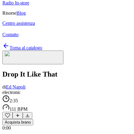
Radio In-store
Risorse
Blog
Centro assistenza
Contatto
Torna al catalogo
Drop It Like That
di
Ed Napoli
electronic
2:35
111 BPM
Acquista brano
0:00