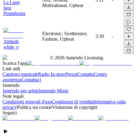
La Lune
Motivational, Upbeat
Igor
Pumphonia
Electronic, Synthesizer,
2:30
-
Fashion, Upbeat
Attitude
while_e
©
2026
Jamendo Licensing
Scarica l'app
Link utili
Catalogo musicale
Radio In-store
Prezzi
Contatto
Centro
assistenza
Contattaci
Jamendo
Jamendo per artisti
Jamendo Music
Note legali
Condizioni generali d'uso
Condizioni di vendita
Informativa sulla
privacy
Politica sui cookie
Violazione di copyright
Seguici