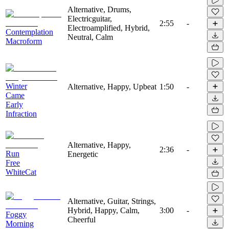
Alternative, Drums,
Electricguitar,
2:55
-
Electroamplified, Hybrid,
Contemplation
Neutral, Calm
Macroform
Winter
Alternative, Happy, Upbeat
1:50
-
Came
Early
Infraction
Alternative, Happy,
2:36
-
Run
Energetic
Free
WhiteCat
Alternative, Guitar, Strings,
Hybrid, Happy, Calm,
3:00
-
Foggy
Cheerful
Morning