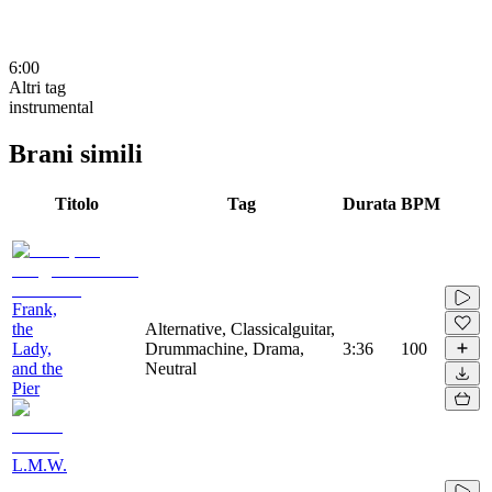
6:00
Altri tag
instrumental
Brani simili
Titolo
Tag
Durata
BPM
Frank,
the
Alternative, Classicalguitar,
Lady,
Drummachine, Drama,
3:36
100
and the
Neutral
Pier
L.M.W.