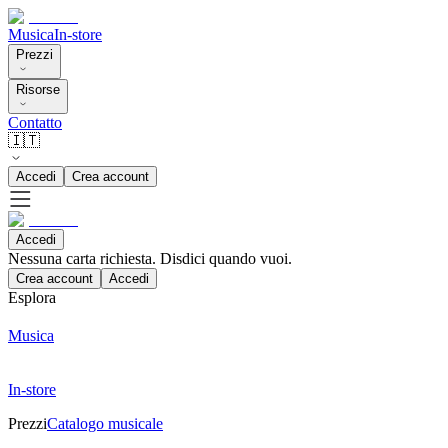
Musica
In-store
Prezzi
Risorse
Contatto
🇮🇹
Accedi
Crea account
Accedi
Nessuna carta richiesta. Disdici quando vuoi.
Crea account
Accedi
Esplora
Musica
In-store
Prezzi
Catalogo musicale