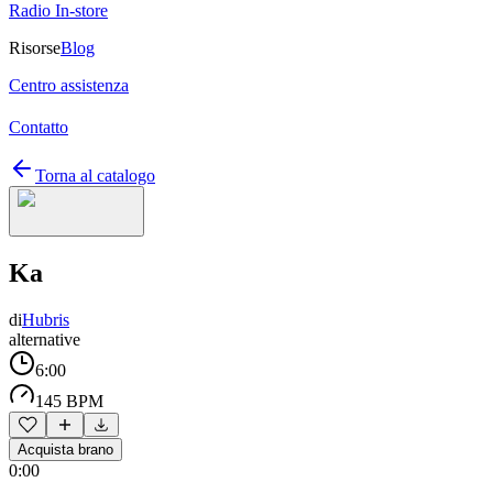
Radio In-store
Risorse
Blog
Centro assistenza
Contatto
Torna al catalogo
Ka
di
Hubris
alternative
6:00
145 BPM
Acquista brano
0:00