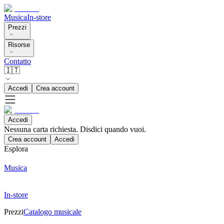
Musica
In-store
Prezzi
Risorse
Contatto
🇮🇹
Accedi
Crea account
Accedi
Nessuna carta richiesta. Disdici quando vuoi.
Crea account
Accedi
Esplora
Musica
In-store
Prezzi
Catalogo musicale