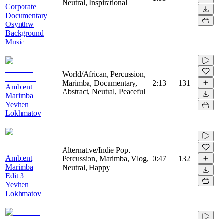
Neutral, Inspirational
Corporate
Documentary
Osynthw
Background
Music
World/African, Percussion,
Marimba, Documentary,
2:13
131
Ambient
Abstract, Neutral, Peaceful
Marimba
Yevhen
Lokhmatov
Alternative/Indie Pop,
Ambient
Percussion, Marimba, Vlog,
0:47
132
Marimba
Neutral, Happy
Edit 3
Yevhen
Lokhmatov