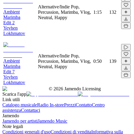
Alternative/Indie Pop,
Ambient
Percussion, Marimba, Vlog,
1:15
132
Marimba
Neutral, Happy
Edit 2
Yevhen
Lokhmatov
Alternative/Indie Pop,
Ambient
Percussion, Marimba, Vlog,
0:50
139
Marimba
Neutral, Happy
Edit 7
Yevhen
Lokhmatov
©
2026
Jamendo Licensing
Scarica l'app
Link utili
Catalogo musicale
Radio In-store
Prezzi
Contatto
Centro
assistenza
Contattaci
Jamendo
Jamendo per artisti
Jamendo Music
Note legali
Condizioni generali d'uso
Condizioni di vendita
Informativa sulla