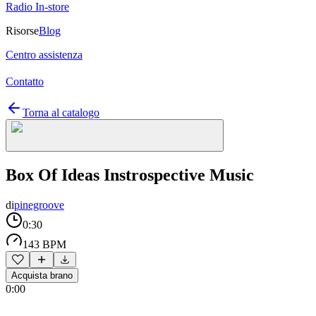
Radio In-store
Risorse
Blog
Centro assistenza
Contatto
Torna al catalogo
Box Of Ideas Instrospective Music
di
pinegroove
0:30
143 BPM
Acquista brano
0:00