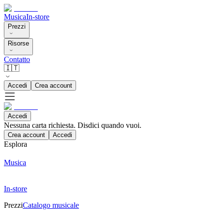
Musica
In-store
Prezzi
Risorse
Contatto
🇮🇹
Accedi
Crea account
Accedi
Nessuna carta richiesta. Disdici quando vuoi.
Crea account
Accedi
Esplora
Musica
In-store
Prezzi
Catalogo musicale