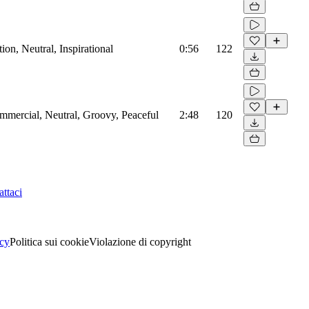
on, Neutral, Inspirational
0:56
122
mmercial, Neutral, Groovy, Peaceful
2:48
120
ttaci
acy
Politica sui cookie
Violazione di copyright