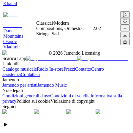
Khanal
Classical/Modern
Compositions, Orchestra,
2:02
-
Dark
Strings, Sad
Mountains
Osipov
Vladimir
©
2026
Jamendo Licensing
Scarica l'app
Link utili
Catalogo musicale
Radio In-store
Prezzi
Contatto
Centro
assistenza
Contattaci
Jamendo
Jamendo per artisti
Jamendo Music
Note legali
Condizioni generali d'uso
Condizioni di vendita
Informativa sulla
privacy
Politica sui cookie
Violazione di copyright
Seguici