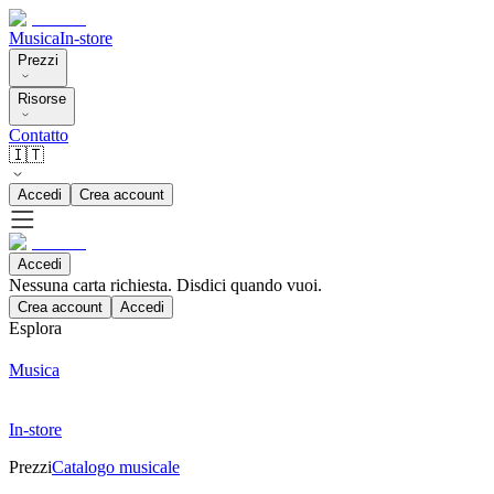
Musica
In-store
Prezzi
Risorse
Contatto
🇮🇹
Accedi
Crea account
Accedi
Nessuna carta richiesta. Disdici quando vuoi.
Crea account
Accedi
Esplora
Musica
In-store
Prezzi
Catalogo musicale