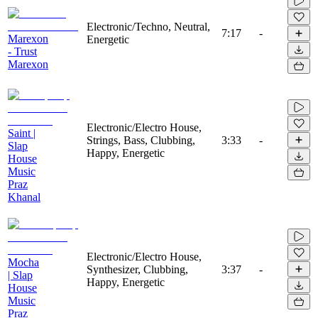
Electronic/Techno, Neutral,
7:17
-
Marexon
Energetic
- Trust
Marexon
Electronic/Electro House,
Saint |
Strings, Bass, Clubbing,
3:33
-
Slap
Happy, Energetic
House
Music
Praz
Khanal
Electronic/Electro House,
Mocha
Synthesizer, Clubbing,
3:37
-
| Slap
Happy, Energetic
House
Music
Praz