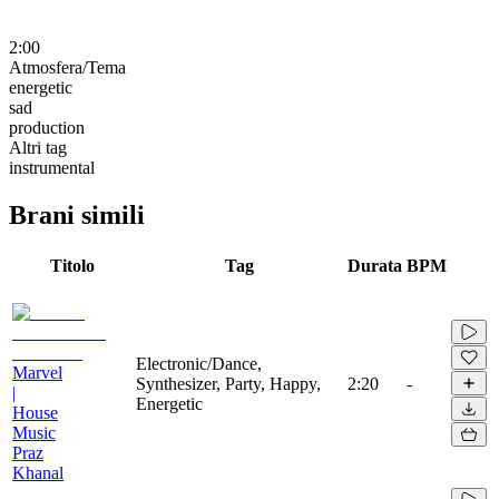
2:00
Atmosfera/Tema
energetic
sad
production
Altri tag
instrumental
Brani simili
Titolo
Tag
Durata
BPM
Electronic/Dance,
Marvel
Synthesizer, Party, Happy,
2:20
-
|
Energetic
House
Music
Praz
Khanal