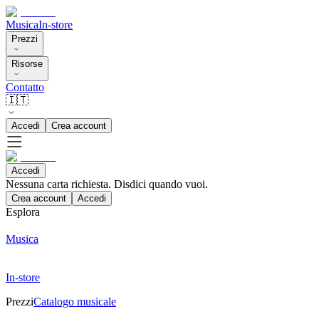
Musica
In-store
Prezzi
Risorse
Contatto
🇮🇹
Accedi
Crea account
Accedi
Nessuna carta richiesta. Disdici quando vuoi.
Crea account
Accedi
Esplora
Musica
In-store
Prezzi
Catalogo musicale