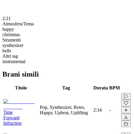
2:21
Atmosfera/Tema
happy
christmas
Strumenti
synthesizer
bells
Altri tag
instrumental
Brani simili
Titolo
Tag
Durata
BPM
Pop, Synthesizer, Retro,
2:34
-
Time
Happy, Upbeat, Uplifting
Forward
Infraction