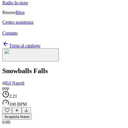
Radio In-store
Risorse
Blog
Centro assistenza
Contatto
Torna al catalogo
Snowballs Falls
di
Ed Napoli
pop
2:21
100 BPM
Acquista brano
0:00