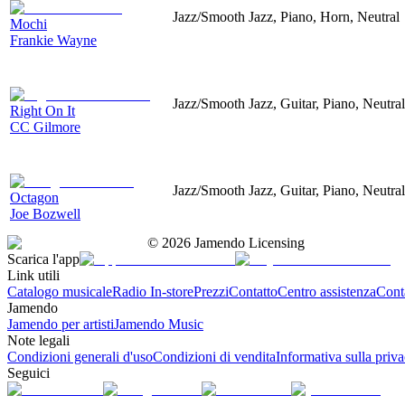
Jazz/Smooth Jazz, Piano, Horn, Neutral
Mochi
Frankie Wayne
Jazz/Smooth Jazz, Guitar, Piano, Neutral
Right On It
CC Gilmore
Jazz/Smooth Jazz, Guitar, Piano, Neutral
Octagon
Joe Bozwell
©
2026
Jamendo Licensing
Scarica l'app
Link utili
Catalogo musicale
Radio In-store
Prezzi
Contatto
Centro assistenza
Conta
Jamendo
Jamendo per artisti
Jamendo Music
Note legali
Condizioni generali d'uso
Condizioni di vendita
Informativa sulla priv
Seguici