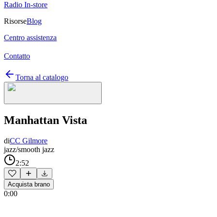
Radio In-store
Risorse
Blog
Centro assistenza
Contatto
Torna al catalogo
Manhattan Vista
di
CC Gilmore
jazz/smooth jazz
2:52
Acquista brano
0:00