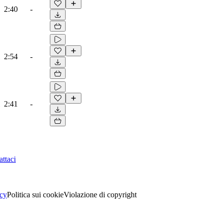
2:40
-
2:54
-
2:41
-
ttaci
acy
Politica sui cookie
Violazione di copyright