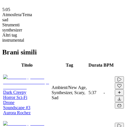
5:05
Atmosfera/Tema
sad
Strumenti
synthesizer
Altri tag
instrumental
Brani simili
Titolo
Tag
Durata
BPM
Ambient/New Age,
Dark Creepy
Synthesizer, Scary,
5:37
-
Horror Sci-Fi
Sad
Drone
Soundscape #3
Aurora Rochez