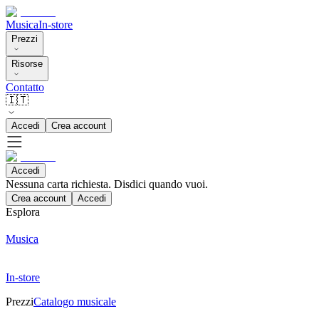
Musica
In-store
Prezzi
Risorse
Contatto
🇮🇹
Accedi
Crea account
Accedi
Nessuna carta richiesta. Disdici quando vuoi.
Crea account
Accedi
Esplora
Musica
In-store
Prezzi
Catalogo musicale