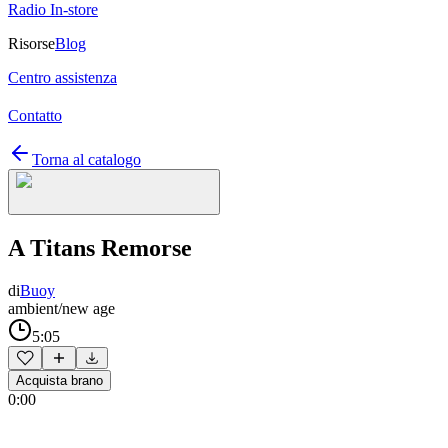
Radio In-store
Risorse
Blog
Centro assistenza
Contatto
Torna al catalogo
A Titans Remorse
di
Buoy
ambient/new age
5:05
Acquista brano
0:00