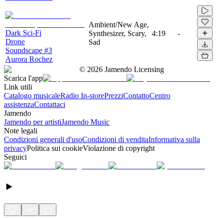
Ambient/New Age,
Dark Sci-Fi
Synthesizer, Scary,
4:19
-
Drone
Sad
Soundscape #3
Aurora Rochez
©
2026
Jamendo Licensing
Scarica l'app
Link utili
Catalogo musicale
Radio In-store
Prezzi
Contatto
Centro
assistenza
Contattaci
Jamendo
Jamendo per artisti
Jamendo Music
Note legali
Condizioni generali d'uso
Condizioni di vendita
Informativa sulla
privacy
Politica sui cookie
Violazione di copyright
Seguici