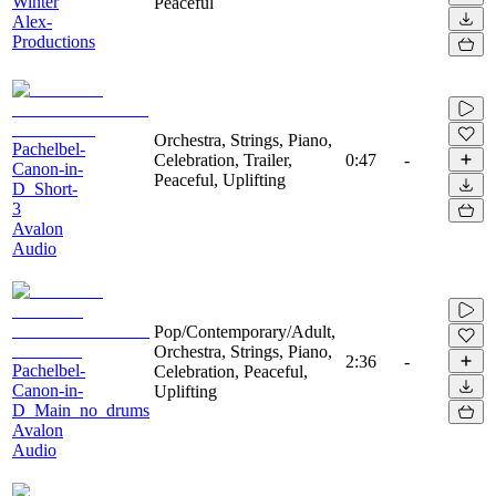
Winter
Peaceful
Alex-
Productions
Orchestra, Strings, Piano,
Pachelbel-
Celebration, Trailer,
0:47
-
Canon-in-
Peaceful, Uplifting
D_Short-
3
Avalon
Audio
Pop/Contemporary/Adult,
Orchestra, Strings, Piano,
2:36
-
Pachelbel-
Celebration, Peaceful,
Canon-in-
Uplifting
D_Main_no_drums
Avalon
Audio