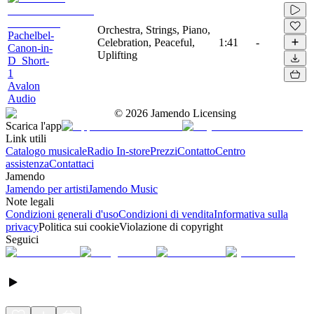
Orchestra, Strings, Piano,
Pachelbel-
Celebration, Peaceful,
1:41
-
Canon-in-
Uplifting
D_Short-
1
Avalon
Audio
©
2026
Jamendo Licensing
Scarica l'app
Link utili
Catalogo musicale
Radio In-store
Prezzi
Contatto
Centro
assistenza
Contattaci
Jamendo
Jamendo per artisti
Jamendo Music
Note legali
Condizioni generali d'uso
Condizioni di vendita
Informativa sulla
privacy
Politica sui cookie
Violazione di copyright
Seguici