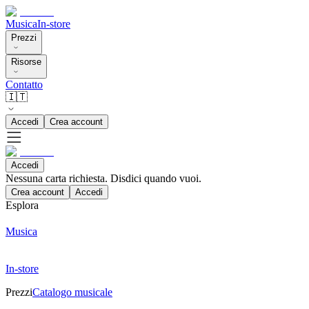
Musica
In-store
Prezzi
Risorse
Contatto
🇮🇹
Accedi
Crea account
Accedi
Nessuna carta richiesta. Disdici quando vuoi.
Crea account
Accedi
Esplora
Musica
In-store
Prezzi
Catalogo musicale