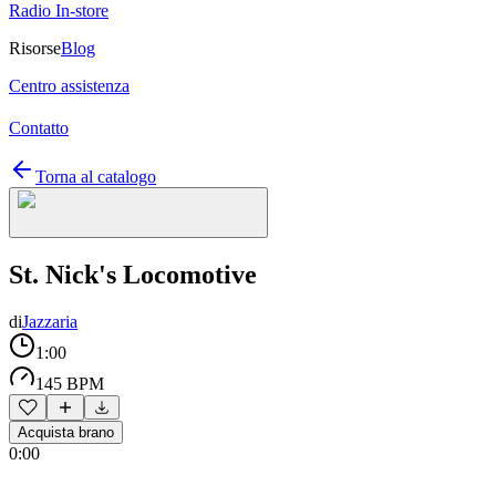
Radio In-store
Risorse
Blog
Centro assistenza
Contatto
Torna al catalogo
St. Nick's Locomotive
di
Jazzaria
1:00
145 BPM
Acquista brano
0:00