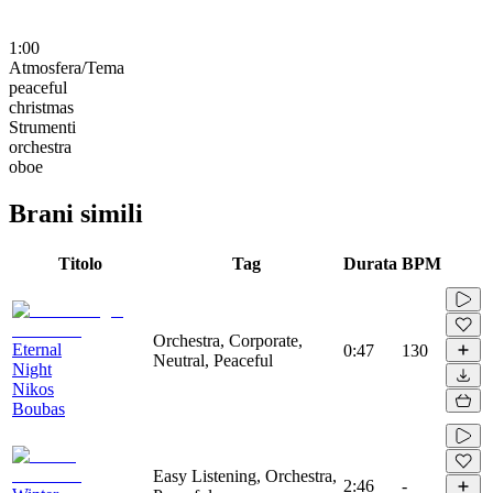
1:00
Atmosfera/Tema
peaceful
christmas
Strumenti
orchestra
oboe
Brani simili
Titolo
Tag
Durata
BPM
Orchestra, Corporate,
Eternal
0:47
130
Neutral, Peaceful
Night
Nikos
Boubas
Easy Listening, Orchestra,
2:46
-