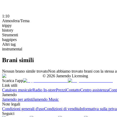
1:10
Atmosfera/Tema
trippy
history
Strumenti
bagpipes
Altri tag
instrumental
Brani simili
Nessun brano simile trovato
Non abbiamo trovato brani con la stessa at
©
2026
Jamendo Licensing
Scarica l'app
Link utili
Catalogo musicale
Radio In-store
Prezzi
Contatto
Centro assistenza
Conta
Jamendo
Jamendo per artisti
Jamendo Music
Note legali
Condizioni generali d'uso
Condizioni di vendita
Informativa sulla priv
Seguici