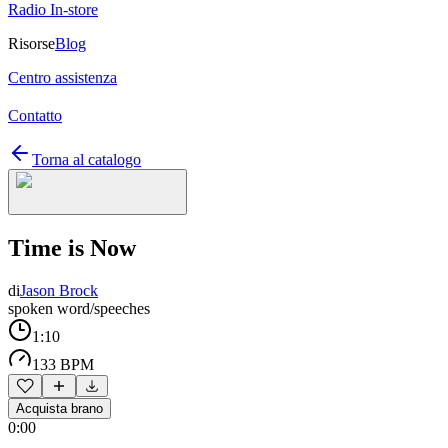
Radio In-store
Risorse
Blog
Centro assistenza
Contatto
Torna al catalogo
Time is Now
di
Jason Brock
spoken word/speeches
1:10
133 BPM
Acquista brano
0:00