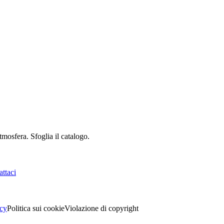
mosfera. Sfoglia il catalogo.
ttaci
acy
Politica sui cookie
Violazione di copyright