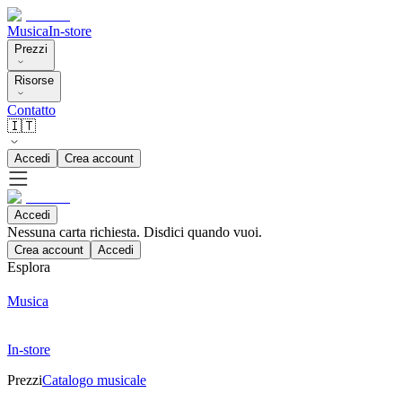
Musica
In-store
Prezzi
Risorse
Contatto
🇮🇹
Accedi
Crea account
Accedi
Nessuna carta richiesta. Disdici quando vuoi.
Crea account
Accedi
Esplora
Musica
In-store
Prezzi
Catalogo musicale