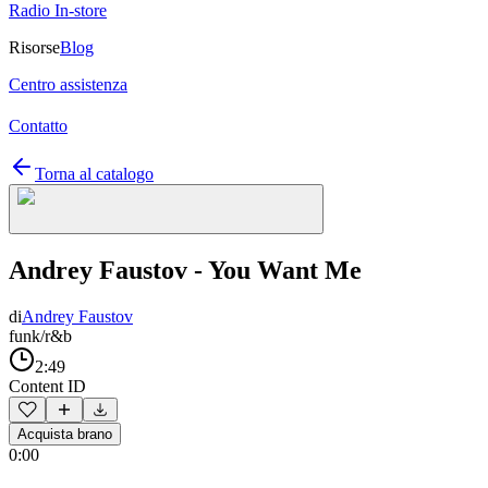
Radio In-store
Risorse
Blog
Centro assistenza
Contatto
Torna al catalogo
Andrey Faustov - You Want Me
di
Andrey Faustov
funk/r&b
2:49
Content ID
Acquista brano
0:00