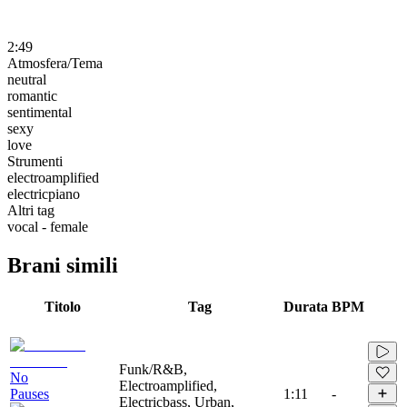
2:49
Atmosfera/Tema
neutral
romantic
sentimental
sexy
love
Strumenti
electroamplified
electricpiano
Altri tag
vocal - female
Brani simili
Titolo
Tag
Durata
BPM
Funk/R&B,
No
Electroamplified,
Pauses
1:11
-
Electricbass, Urban,