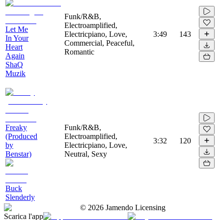
Funk/R&B,
Electroamplified,
Let Me
Electricpiano, Love,
3:49
143
In Your
Commercial, Peaceful,
Heart
Romantic
Again
ShaQ
Muzik
Freaky
Funk/R&B,
(Produced
Electroamplified,
3:32
120
by
Electricpiano, Love,
Benstar)
Neutral, Sexy
Buck
Slenderly
©
2026
Jamendo Licensing
Scarica l'app