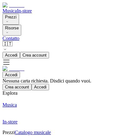
Musica
In-store
Prezzi
Risorse
Contatto
🇮🇹
Accedi
Crea account
Accedi
Nessuna carta richiesta. Disdici quando vuoi.
Crea account
Accedi
Esplora
Musica
In-store
Prezzi
Catalogo musicale