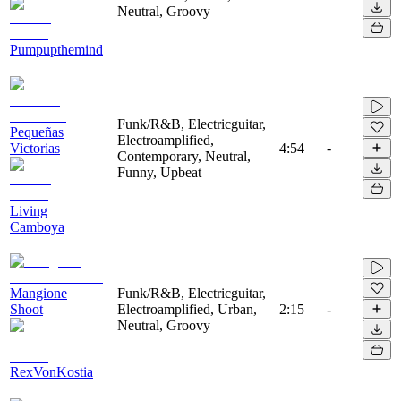
Neutral, Groovy
Pumpupthemind
Funk/R&B, Electricguitar,
Pequeñas
Electroamplified,
Victorias
4:54
-
Contemporary, Neutral,
Funny, Upbeat
Living
Camboya
Mangione
Funk/R&B, Electricguitar,
Shoot
Electroamplified, Urban,
2:15
-
Neutral, Groovy
RexVonKostia