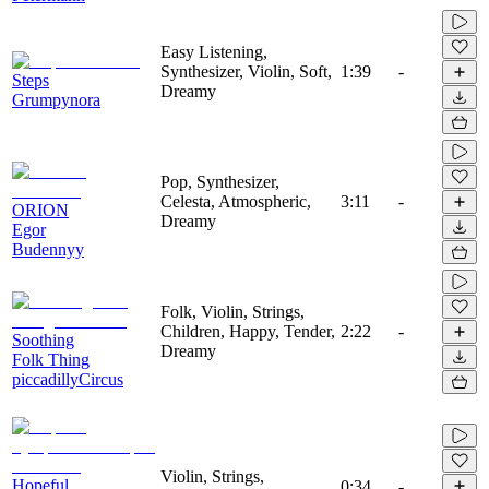
Easy Listening,
Synthesizer, Violin, Soft,
1:39
-
Steps
Dreamy
Grumpynora
Pop, Synthesizer,
Celesta, Atmospheric,
3:11
-
ORION
Dreamy
Egor
Budennyy
Folk, Violin, Strings,
Children, Happy, Tender,
2:22
-
Soothing
Dreamy
Folk Thing
piccadillyCircus
Violin, Strings,
Hopeful
0:34
-