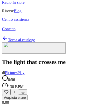
Radio In-store
Risorse
Blog
Centro assistenza
Contatto
Torna al catalogo
The light that crosses me
di
PicturesPlay
0:56
130 BPM
Acquista brano
0:00