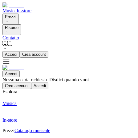
Musica
In-store
Prezzi
Risorse
Contatto
🇮🇹
Accedi
Crea account
Accedi
Nessuna carta richiesta. Disdici quando vuoi.
Crea account
Accedi
Esplora
Musica
In-store
Prezzi
Catalogo musicale