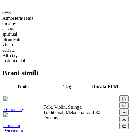
0:56
Atmosfera/Tema
dreamy
abstract
spiritual
Strumenti
violin
celesta
Altri tag
instrumental
Brani simili
Titolo
Tag
Durata
BPM
Folk, Violin, Strings,
Eternal sky
Traditional, Melancholic,
4:30
-
Dreamy
Christian
Petermann