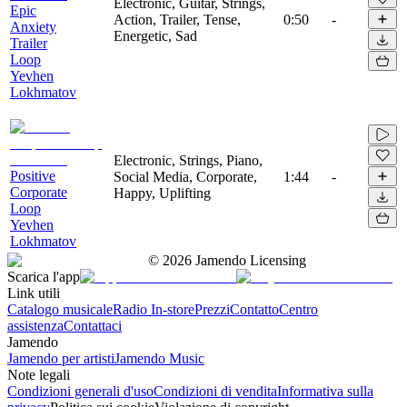
Electronic, Guitar, Strings,
Epic
Action, Trailer, Tense,
0:50
-
Anxiety
Energetic, Sad
Trailer
Loop
Yevhen
Lokhmatov
Electronic, Strings, Piano,
Positive
Social Media, Corporate,
1:44
-
Corporate
Happy, Uplifting
Loop
Yevhen
Lokhmatov
©
2026
Jamendo Licensing
Scarica l'app
Link utili
Catalogo musicale
Radio In-store
Prezzi
Contatto
Centro
assistenza
Contattaci
Jamendo
Jamendo per artisti
Jamendo Music
Note legali
Condizioni generali d'uso
Condizioni di vendita
Informativa sulla