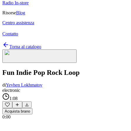
Radio In-store
Risorse
Blog
Centro assistenza
Contatto
Torna al catalogo
Fun Indie Pop Rock Loop
di
Yevhen Lokhmatov
electronic
1:08
Acquista brano
0:00