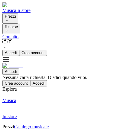
Musica
In-store
Prezzi
Risorse
Contatto
🇮🇹
Accedi
Crea account
Accedi
Nessuna carta richiesta. Disdici quando vuoi.
Crea account
Accedi
Esplora
Musica
In-store
Prezzi
Catalogo musicale