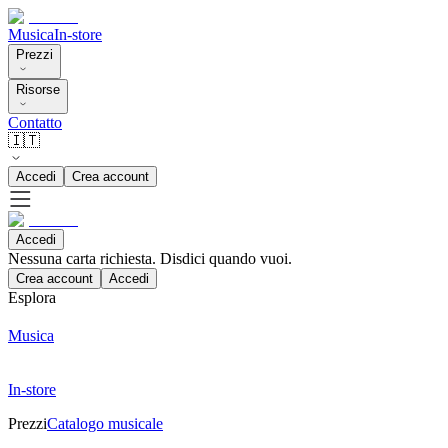
Musica
In-store
Prezzi
Risorse
Contatto
🇮🇹
Accedi
Crea account
Accedi
Nessuna carta richiesta. Disdici quando vuoi.
Crea account
Accedi
Esplora
Musica
In-store
Prezzi
Catalogo musicale