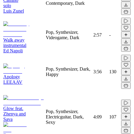
Camino
Contemporary, Dark
solo
Luis Zunel
Pop, Synthesizer,
2:57
-
Videogame, Dark
Walk away
instrumental
Ed Napoli
Pop, Synthesizer, Dark,
3:56
130
Happy
Apology
LEEAAV
Glow feat.
Pop, Synthesizer,
Zhenya and
Electricguitar, Dark,
4:09
107
Sava
Sexy