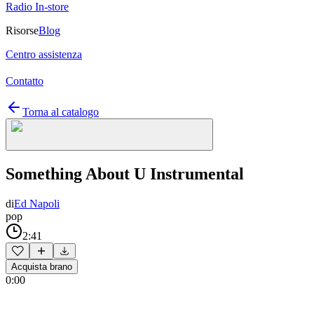
Radio In-store
Risorse
Blog
Centro assistenza
Contatto
Torna al catalogo
Something About U Instrumental
di
Ed Napoli
pop
2:41
Acquista brano
0:00