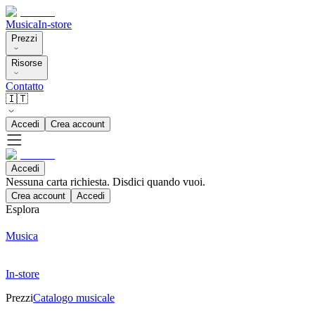
Musica
In-store
Prezzi
Risorse
Contatto
🇮🇹
Accedi
Crea account
Accedi
Nessuna carta richiesta. Disdici quando vuoi.
Crea account
Accedi
Esplora
Musica
In-store
Prezzi
Catalogo musicale