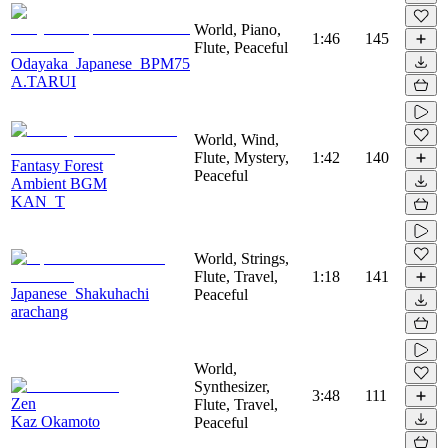
World, Piano,
1:46
145
Flute, Peaceful
Odayaka_Japanese_BPM75
A.TARUI
World, Wind,
Flute, Mystery,
1:42
140
Fantasy Forest
Peaceful
Ambient BGM
KAN_T
World, Strings,
Flute, Travel,
1:18
141
Japanese_Shakuhachi
Peaceful
arachang
World,
Synthesizer,
3:48
111
Zen
Flute, Travel,
Kaz Okamoto
Peaceful