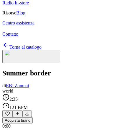
Radio In-store
Risorse
Blog
Centro assistenza
Contatto
Torna al catalogo
Summer border
di
EBI Zanmai
world
2:35
121 BPM
Acquista brano
0:00