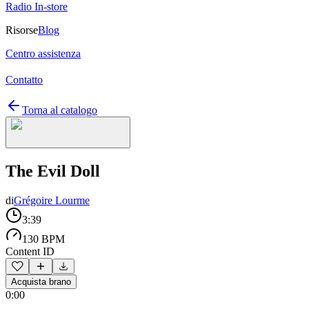
Radio In-store
Risorse
Blog
Centro assistenza
Contatto
Torna al catalogo
The Evil Doll
di
Grégoire Lourme
3:39
130 BPM
Content ID
Acquista brano
0:00