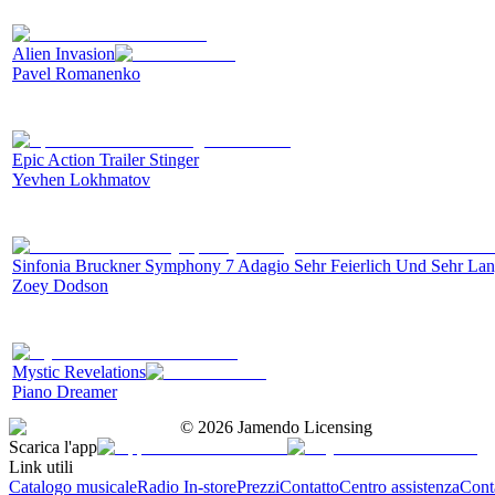
Alien Invasion
Pavel Romanenko
Epic Action Trailer Stinger
Yevhen Lokhmatov
Sinfonia Bruckner Symphony 7 Adagio Sehr Feierlich Und Sehr La
Zoey Dodson
Mystic Revelations
Piano Dreamer
©
2026
Jamendo Licensing
Scarica l'app
Link utili
Catalogo musicale
Radio In-store
Prezzi
Contatto
Centro assistenza
Conta