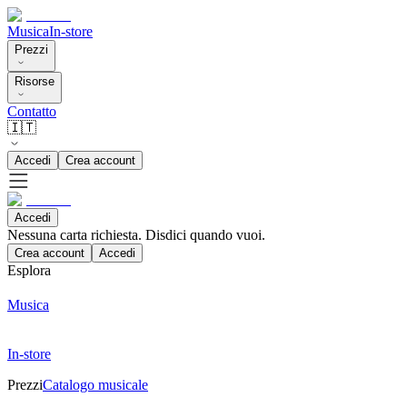
Musica
In-store
Prezzi
Risorse
Contatto
🇮🇹
Accedi
Crea account
Accedi
Nessuna carta richiesta. Disdici quando vuoi.
Crea account
Accedi
Esplora
Musica
In-store
Prezzi
Catalogo musicale