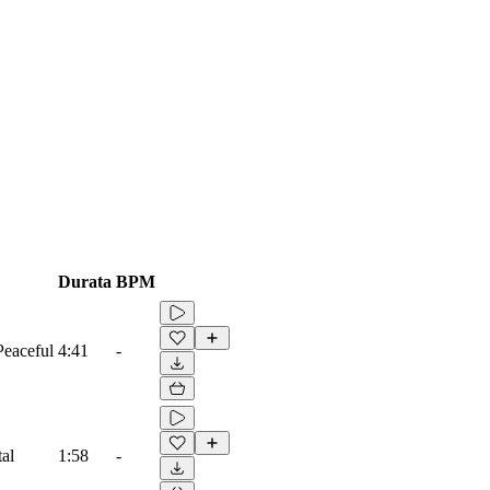
Durata
BPM
Peaceful
4:41
-
tal
1:58
-