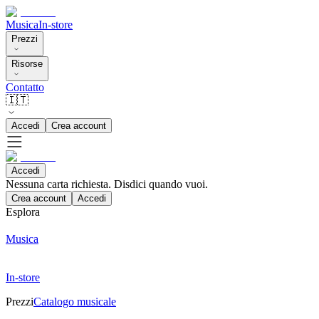
Musica
In-store
Prezzi
Risorse
Contatto
🇮🇹
Accedi
Crea account
Accedi
Nessuna carta richiesta. Disdici quando vuoi.
Crea account
Accedi
Esplora
Musica
In-store
Prezzi
Catalogo musicale