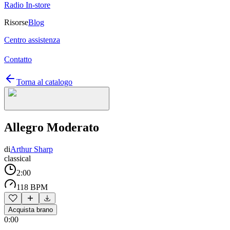
Radio In-store
Risorse
Blog
Centro assistenza
Contatto
Torna al catalogo
Allegro Moderato
di
Arthur Sharp
classical
2:00
118 BPM
Acquista brano
0:00