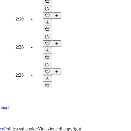
2:10
-
2:26
-
2:26
-
ttaci
acy
Politica sui cookie
Violazione di copyright