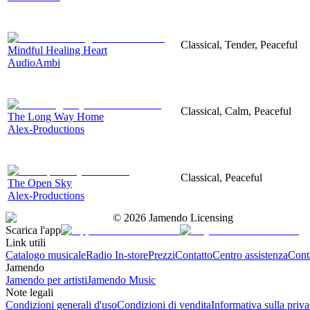
Classical, Tender, Peaceful
Mindful Healing Heart
AudioAmbi
Classical, Calm, Peaceful
The Long Way Home
Alex-Productions
Classical, Peaceful
The Open Sky
Alex-Productions
©
2026
Jamendo Licensing
Scarica l'app
Link utili
Catalogo musicale
Radio In-store
Prezzi
Contatto
Centro assistenza
Conta
Jamendo
Jamendo per artisti
Jamendo Music
Note legali
Condizioni generali d'uso
Condizioni di vendita
Informativa sulla priv