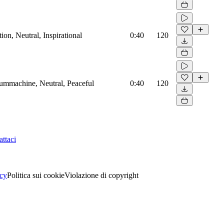
on, Neutral, Inspirational
0:40
120
rummachine, Neutral, Peaceful
0:40
120
ttaci
acy
Politica sui cookie
Violazione di copyright