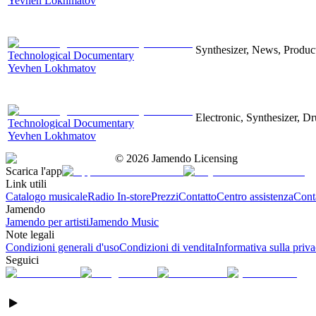
Yevhen Lokhmatov
Synthesizer, News, Producti
Technological Documentary
Yevhen Lokhmatov
Electronic, Synthesizer, D
Technological Documentary
Yevhen Lokhmatov
©
2026
Jamendo Licensing
Scarica l'app
Link utili
Catalogo musicale
Radio In-store
Prezzi
Contatto
Centro assistenza
Conta
Jamendo
Jamendo per artisti
Jamendo Music
Note legali
Condizioni generali d'uso
Condizioni di vendita
Informativa sulla priv
Seguici