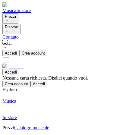
Musica
In-store
Prezzi
Risorse
Contatto
🇮🇹
Accedi
Crea account
Accedi
Nessuna carta richiesta. Disdici quando vuoi.
Crea account
Accedi
Esplora
Musica
In-store
Prezzi
Catalogo musicale