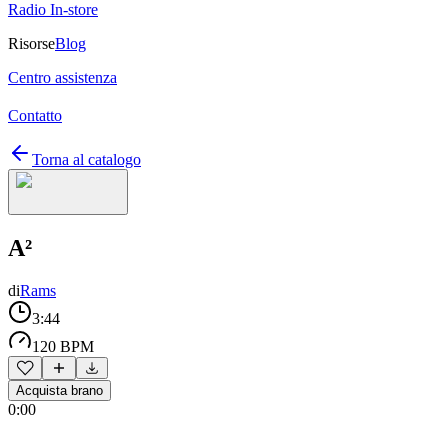
Radio In-store
Risorse
Blog
Centro assistenza
Contatto
Torna al catalogo
A²
di
Rams
3:44
120 BPM
Acquista brano
0:00