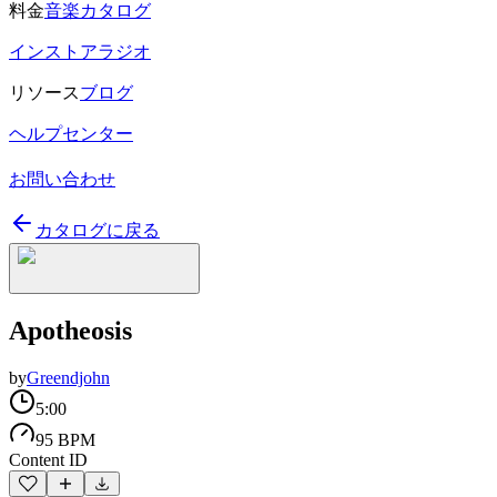
料金
音楽カタログ
インストアラジオ
リソース
ブログ
ヘルプセンター
お問い合わせ
カタログに戻る
Apotheosis
by
Greendjohn
5:00
95 BPM
Content ID