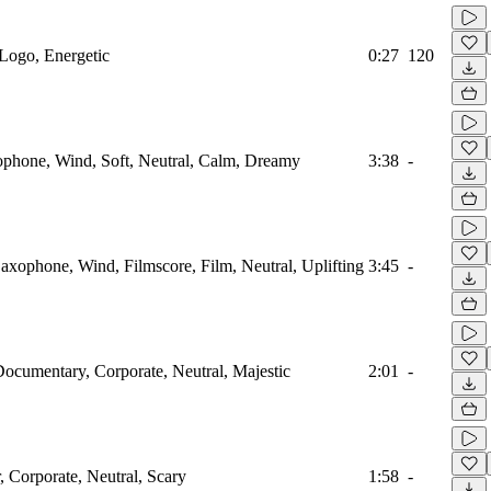
Logo, Energetic
0:27
120
ophone, Wind, Soft, Neutral, Calm, Dreamy
3:38
-
axophone, Wind, Filmscore, Film, Neutral, Uplifting
3:45
-
cumentary, Corporate, Neutral, Majestic
2:01
-
, Corporate, Neutral, Scary
1:58
-