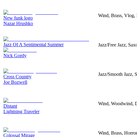
Wind, Brass, Vlog, 
New funk logo
Nazar Hrushko
Jazz Of A Sentimental Summer
Jazz/Free Jazz, Sax
Nick Gordy
Jazz/Smooth Jazz, S
Cross Country
Joe Bozwell
Wind, Woodwind, Do
Distant
Lightning Traveler
Wind, Brass, Horror
Colossal Mirage