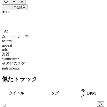
トラックを購入
0:00
1:52
ムード／テーマ
neutral
upbeat
urban
楽器
synthesizer
その他のタグ
instrumental
似たトラック
長
タイトル
タグ
BPM
さ