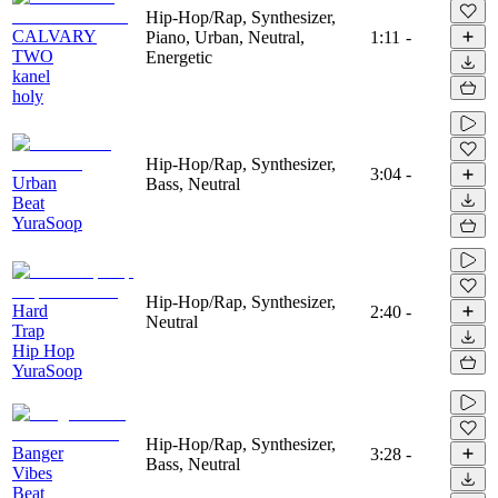
Hip-Hop/Rap, Synthesizer,
CALVARY
Piano, Urban, Neutral,
1:11
-
TWO
Energetic
kanel
holy
Hip-Hop/Rap, Synthesizer,
3:04
-
Urban
Bass, Neutral
Beat
YuraSoop
Hip-Hop/Rap, Synthesizer,
Hard
2:40
-
Neutral
Trap
Hip Hop
YuraSoop
Hip-Hop/Rap, Synthesizer,
Banger
3:28
-
Bass, Neutral
Vibes
Beat