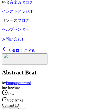
料金
音楽カタログ
インストアラジオ
リソース
ブログ
ヘルプセンター
お問い合わせ
カタログに戻る
Abstract Beat
by
Pumpupthemind
hip-hop/rap
1:52
127 BPM
Content ID