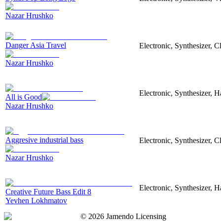
Nazar Hrushko
Danger Asia Travel
Electronic, Synthesizer, C
Nazar Hrushko
Electronic, Synthesizer, 
All is Good
Nazar Hrushko
Aggresive industrial bass
Electronic, Synthesizer, 
Nazar Hrushko
Electronic, Synthesizer, 
Creative Future Bass Edit 8
Yevhen Lokhmatov
©
2026
Jamendo Licensing