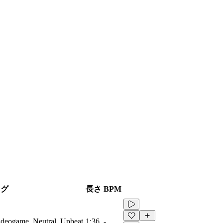
タグ
長さ
BPM
Videogame, Neutral, Upbeat
1:36
-