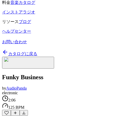
料金
音楽カタログ
インストアラジオ
リソース
ブログ
ヘルプセンター
お問い合わせ
カタログに戻る
Funky Business
by
AudioPanda
electronic
2:06
125 BPM