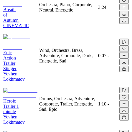
Orchestra, Piano, Corporate,
3:24
-
Breath
Neutral, Energetic
of
Autumn
CINEMATIC
Wind, Orchestra, Brass,
Epic
Adventure, Corporate, Dark,
0:07
-
Action
Energetic, Sad
Trailer
Stinger
Yevhen
Lokhmatov
Drums, Orchestra, Adventure,
Heroic
Corporate, Trailer, Energetic,
1:10
-
Trailer 1
Sad, Epic
minute
Yevhen
Lokhmatov