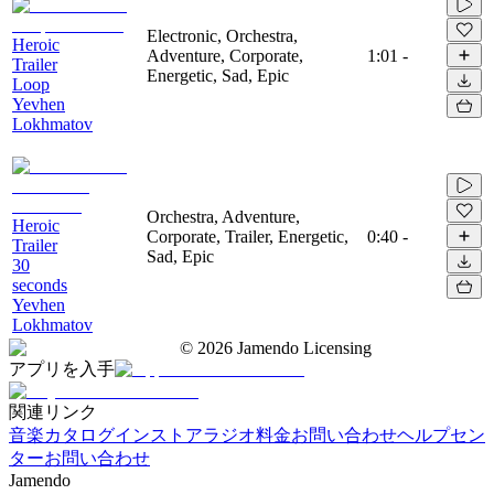
Electronic, Orchestra,
Heroic
Adventure, Corporate,
1:01
-
Trailer
Energetic, Sad, Epic
Loop
Yevhen
Lokhmatov
Orchestra, Adventure,
Heroic
Corporate, Trailer, Energetic,
0:40
-
Trailer
Sad, Epic
30
seconds
Yevhen
Lokhmatov
©
2026
Jamendo Licensing
アプリを入手
関連リンク
音楽カタログ
インストアラジオ
料金
お問い合わせ
ヘルプセン
ター
お問い合わせ
Jamendo