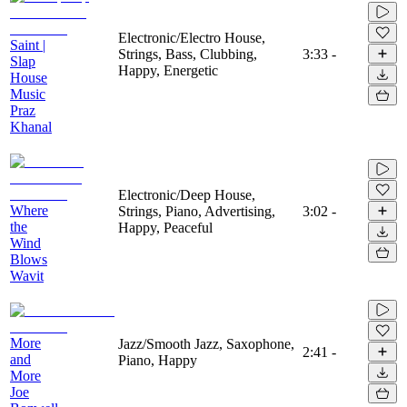
Electronic/Electro House,
Saint |
Strings, Bass, Clubbing,
3:33
-
Slap
Happy, Energetic
House
Music
Praz
Khanal
Electronic/Deep House,
Where
Strings, Piano, Advertising,
3:02
-
the
Happy, Peaceful
Wind
Blows
Wavit
More
Jazz/Smooth Jazz, Saxophone,
2:41
-
and
Piano, Happy
More
Joe