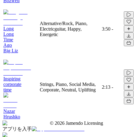
Bozwell
Alternative/Rock, Piano,
Long
Electricguitar, Happy,
3:50
-
Long
Energetic
Time
Ago
Big Liz
Inspiring
corporate
Strings, Piano, Social Media,
2:13
-
time
Corporate, Neutral, Uplifting
Nazar
Hrushko
©
2026
Jamendo Licensing
アプリを入手