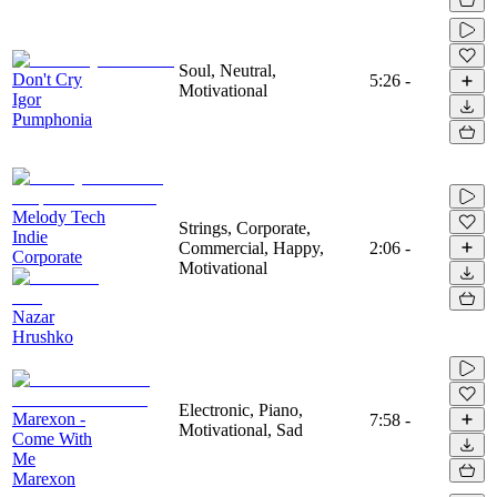
Soul, Neutral,
Don't Cry
5:26
-
Motivational
Igor
Pumphonia
Melody Tech
Strings, Corporate,
Indie
Commercial, Happy,
2:06
-
Corporate
Motivational
Nazar
Hrushko
Electronic, Piano,
Marexon -
7:58
-
Motivational, Sad
Come With
Me
Marexon