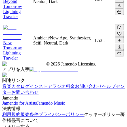
Beyond
Neutral, Dark
Tomorrow
Lightning
Traveler
Ambient/New Age, Synthesizer,
1:53
-
New
Scifi, Neutral, Dark
Tomorrow
Lightning
Traveler
©
2026
Jamendo Licensing
アプリを入手
関連リンク
音楽カタログ
インストアラジオ
料金
お問い合わせ
ヘルプセン
ター
お問い合わせ
Jamendo
Jamendo for Artists
Jamendo Music
法的情報
利用規約
販売条件
プライバシーポリシー
クッキーポリシー
著
作権侵害について
フォローする