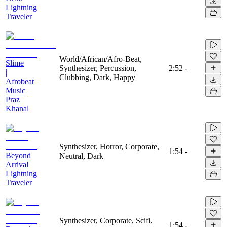
Lightning
Traveler
World/African/Afro-Beat,
Slime
Synthesizer, Percussion,
2:52
-
|
Clubbing, Dark, Happy
Afrobeat
Music
Praz
Khanal
Synthesizer, Horror, Corporate,
1:54
-
Beyond
Neutral, Dark
Arrival
Lightning
Traveler
Synthesizer, Corporate, Scifi,
1:54
-