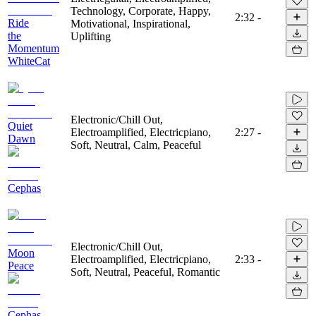
Technology, Corporate, Happy,
2:32
-
Ride
Motivational, Inspirational,
the
Uplifting
Momentum
WhiteCat
Electronic/Chill Out,
Quiet
Electroamplified, Electricpiano,
2:27
-
Dawn
Soft, Neutral, Calm, Peaceful
Cephas
Electronic/Chill Out,
Moon
Electroamplified, Electricpiano,
2:33
-
Peace
Soft, Neutral, Peaceful, Romantic
Cephas