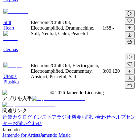
Still
Electronic/Chill Out,
Heart
Electroamplified, Drummachine,
1:58
-
Soft, Neutral, Calm, Peaceful
Cephas
Electronic/Chill Out, Electricguitar,
Electroamplified, Documentary,
3:00
120
Utopia
Abstract, Peaceful, Sad
Plushka
©
2026
Jamendo Licensing
アプリを入手
関連リンク
音楽カタログ
インストアラジオ
料金
お問い合わせ
ヘルプセン
ター
お問い合わせ
Jamendo
Jamendo for Artists
Jamendo Music