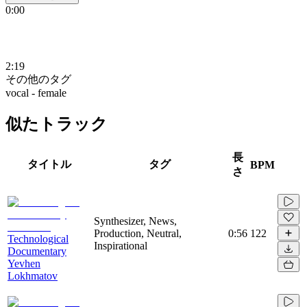
0:00
2:19
その他のタグ
vocal - female
似たトラック
長
タイトル
タグ
BPM
さ
Synthesizer, News,
Production, Neutral,
0:56
122
Technological
Inspirational
Documentary
Yevhen
Lokhmatov