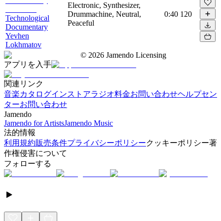
Electronic, Synthesizer,
Drummachine, Neutral,
0:40
120
Technological
Peaceful
Documentary
Yevhen
Lokhmatov
©
2026
Jamendo Licensing
アプリを入手
関連リンク
音楽カタログ
インストアラジオ
料金
お問い合わせ
ヘルプセン
ター
お問い合わせ
Jamendo
Jamendo for Artists
Jamendo Music
法的情報
利用規約
販売条件
プライバシーポリシー
クッキーポリシー
著
作権侵害について
フォローする