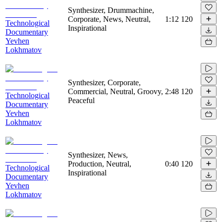
Synthesizer, Drummachine,
Corporate, News, Neutral,
1:12
120
Technological
Inspirational
Documentary
Yevhen
Lokhmatov
Synthesizer, Corporate,
Commercial, Neutral, Groovy,
2:48
120
Technological
Peaceful
Documentary
Yevhen
Lokhmatov
Synthesizer, News,
Production, Neutral,
0:40
120
Technological
Inspirational
Documentary
Yevhen
Lokhmatov