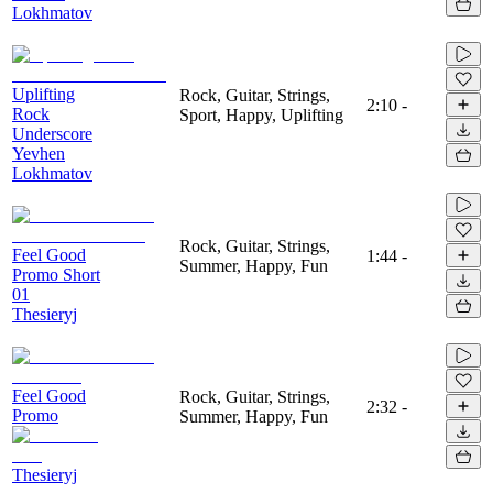
Lokhmatov
Uplifting
Rock, Guitar, Strings,
2:10
-
Rock
Sport, Happy, Uplifting
Underscore
Yevhen
Lokhmatov
Rock, Guitar, Strings,
Feel Good
1:44
-
Summer, Happy, Fun
Promo Short
01
Thesieryj
Feel Good
Rock, Guitar, Strings,
2:32
-
Promo
Summer, Happy, Fun
Thesieryj