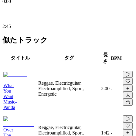
0:00
2:45
似たトラック
長
タイトル
タグ
BPM
さ
Reggae, Electricguitar,
What
Electroamplified, Sport,
2:00
-
You
Energetic
Want
Music-
Panda
Reggae, Electricguitar,
Over
Electroamplified, Sport,
1:42
-
The