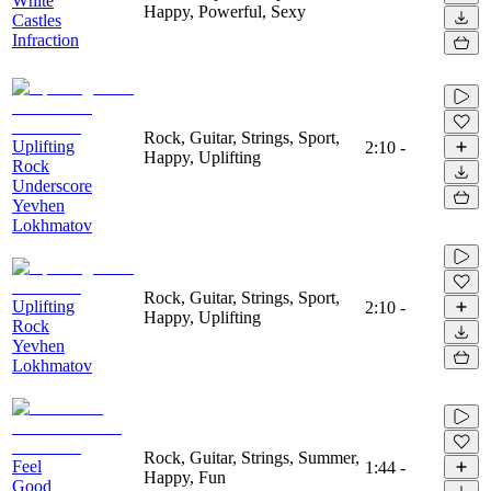
White
Happy, Powerful, Sexy
Castles
Infraction
Rock, Guitar, Strings, Sport,
Uplifting
2:10
-
Happy, Uplifting
Rock
Underscore
Yevhen
Lokhmatov
Rock, Guitar, Strings, Sport,
Uplifting
2:10
-
Happy, Uplifting
Rock
Yevhen
Lokhmatov
Rock, Guitar, Strings, Summer,
Feel
1:44
-
Happy, Fun
Good