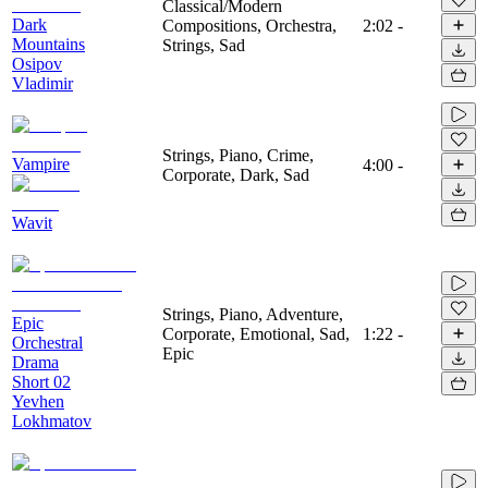
Classical/Modern
Dark
Compositions, Orchestra,
2:02
-
Mountains
Strings, Sad
Osipov
Vladimir
Strings, Piano, Crime,
Vampire
4:00
-
Corporate, Dark, Sad
Wavit
Strings, Piano, Adventure,
Epic
Corporate, Emotional, Sad,
1:22
-
Orchestral
Epic
Drama
Short 02
Yevhen
Lokhmatov