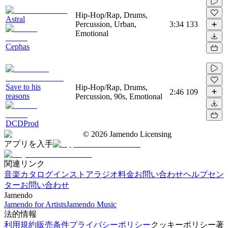
Hip-Hop/Rap, Drums,
Astral
Percussion, Urban,
3:34
133
Emotional
Cephas
Save to his
Hip-Hop/Rap, Drums,
2:46
109
reasons
Percussion, 90s, Emotional
DCDProd
©
2026
Jamendo Licensing
アプリを入手
関連リンク
音楽カタログ
インストアラジオ
料金
お問い合わせ
ヘルプセン
ター
お問い合わせ
Jamendo
Jamendo for Artists
Jamendo Music
法的情報
利用規約
販売条件
プライバシーポリシー
クッキーポリシー
著