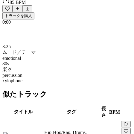
85 BPM
トラックを購入
0:00
3:25
ムード／テーマ
emotional
80s
楽器
percussion
xylophone
似たトラック
長
タイトル
タグ
BPM
さ
Hip-Hop/Rap, Drums,