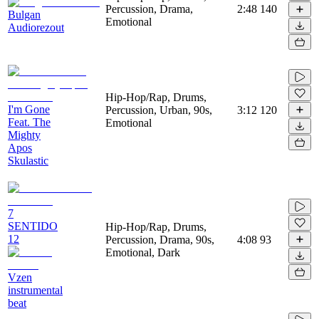
Percussion, Drama,
2:48
140
Bulgan
Emotional
Audiorezout
Hip-Hop/Rap, Drums,
I'm Gone
Percussion, Urban, 90s,
3:12
120
Feat. The
Emotional
Mighty
Apos
Skulastic
7
SENTIDO
Hip-Hop/Rap, Drums,
12
Percussion, Drama, 90s,
4:08
93
Emotional, Dark
Vzen
instrumental
beat