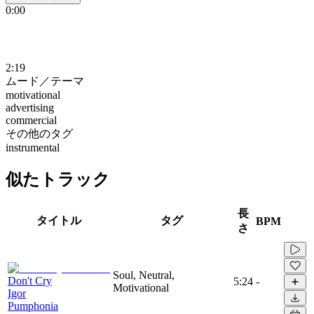
0:00
2:19
ムード／テーマ
motivational
advertising
commercial
その他のタグ
instrumental
似たトラック
長
タイトル
タグ
BPM
さ
Soul, Neutral,
Don't Cry
5:24
-
Motivational
Igor
Pumphonia