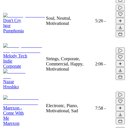
Soul, Neutral,
Don't Cry
5:26
-
Motivational
Igor
Pumphonia
Melody Tech
Strings, Corporate,
Indie
Commercial, Happy,
2:06
-
Corporate
Motivational
Nazar
Hrushko
Electronic, Piano,
Marexon -
7:58
-
Motivational, Sad
Come With
Me
Marexon