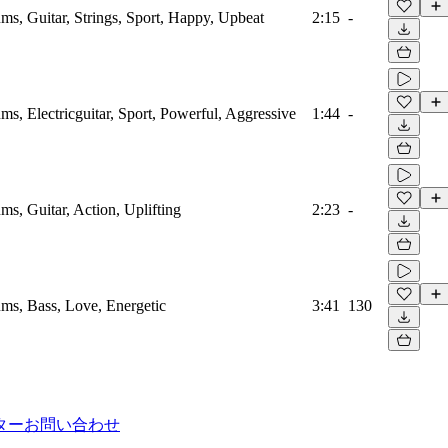
ms, Guitar, Strings, Sport, Happy, Upbeat
2:15
-
ms, Electricguitar, Sport, Powerful, Aggressive
1:44
-
ms, Guitar, Action, Uplifting
2:23
-
ums, Bass, Love, Energetic
3:41
130
ター
お問い合わせ