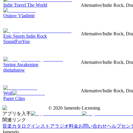
Indie Travel The World
Alternative/Indie Rock, Dru
Osipov Vladimir
Alternative/Indie Rock, Dru
Epic Sports Indie Rock
SoundForYou
Alternative/Indie Rock, Dru
Spring Awakening
digitalsnow
Alternative/Indie Rock, Dr
Wolf
Paper Clips
©
2026
Jamendo Licensing
アプリを入手
関連リンク
音楽カタログ
インストアラジオ
料金
お問い合わせ
ヘルプセン
Jamendo