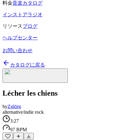
料金
音楽カタログ
インストアラジオ
リソース
ブログ
ヘルプセンター
お問い合わせ
カタログに戻る
Lécher les chiens
by
Zglörg
alternative/indie rock
3:27
97 BPM