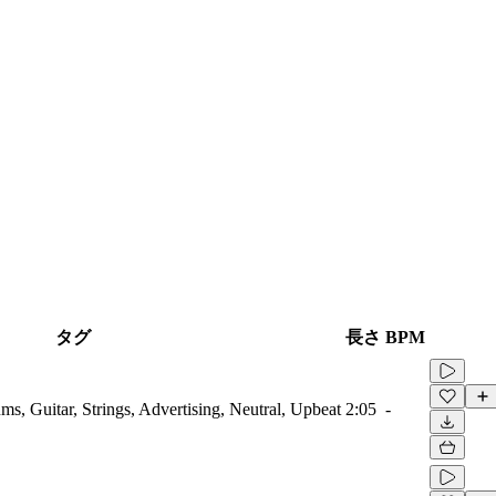
タグ
長さ
BPM
ms, Guitar, Strings, Advertising, Neutral, Upbeat
2:05
-