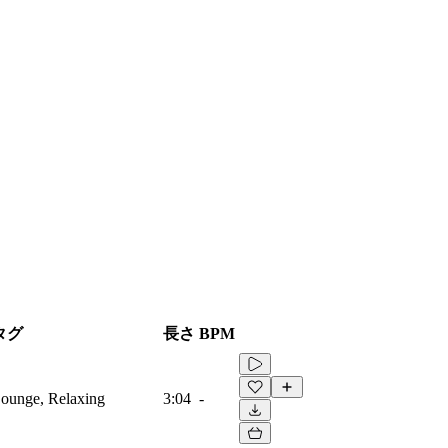
タグ
長さ
BPM
 Lounge, Relaxing
3:04
-