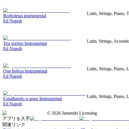
Latin, Strings, Piano, 
Borboletas instrumental
Ed Napoli
Latin, Strings, Acoust
Teu sorriso Instrumental
Ed Napoli
Latin, Strings, Piano,
Que beleza Instrumental
Ed Napoli
Latin, Strings, Piano,
Espalhando o amor Instrumental
Ed Napoli
©
2026
Jamendo Licensing
アプリを入手
関連リンク