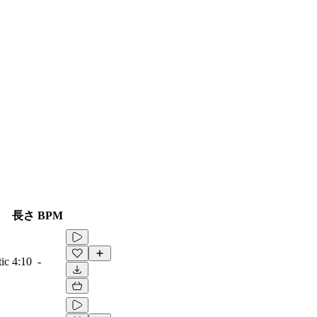
長さ
BPM
ic
4:10
-