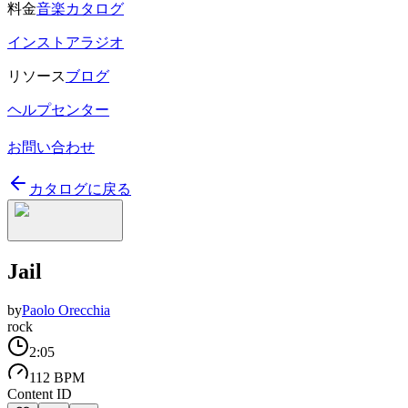
料金
音楽カタログ
インストアラジオ
リソース
ブログ
ヘルプセンター
お問い合わせ
カタログに戻る
Jail
by
Paolo Orecchia
rock
2:05
112 BPM
Content ID