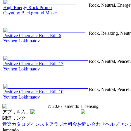
Rock, Neutral, Energet
High Energy Rock Promo
Osynthw Background Music
Rock, Relaxing, Neutr
Positive Cinematic Rock Edit 6
Yevhen Lokhmatov
Rock, Neutral, Peacef
Positive Cinematic Rock Edit 13
Yevhen Lokhmatov
Rock, Neutral, Peacef
Positive Cinematic Rock Edit 10
Yevhen Lokhmatov
©
2026
Jamendo Licensing
アプリを入手
関連リンク
音楽カタログ
インストアラジオ
料金
お問い合わせ
ヘルプセン
Jamendo