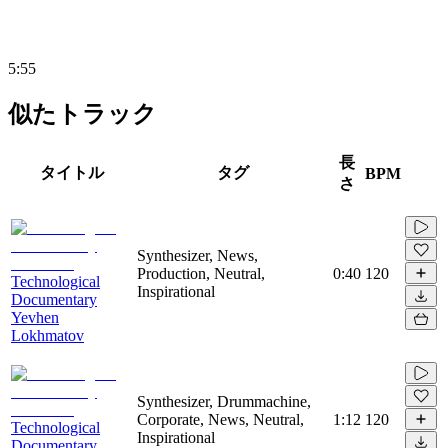
5:55
似たトラック
長
タイトル
タグ
BPM
さ
Synthesizer, News,
Production, Neutral,
0:40
120
Technological
Inspirational
Documentary
Yevhen
Lokhmatov
Synthesizer, Drummachine,
Corporate, News, Neutral,
1:12
120
Technological
Inspirational
Documentary