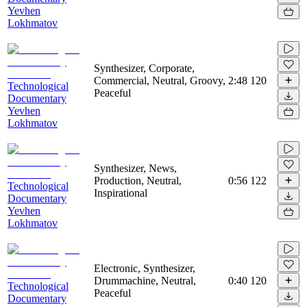
Yevhen
Lokhmatov
Synthesizer, Corporate,
Commercial, Neutral, Groovy,
2:48
120
Technological
Peaceful
Documentary
Yevhen
Lokhmatov
Synthesizer, News,
Production, Neutral,
0:56
122
Technological
Inspirational
Documentary
Yevhen
Lokhmatov
Electronic, Synthesizer,
Drummachine, Neutral,
0:40
120
Technological
Peaceful
Documentary