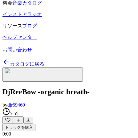
料金
音楽カタログ
インストアラジオ
リソース
ブログ
ヘルプセンター
お問い合わせ
カタログに戻る
DjReeBow -organic breath-
by
djr59460
5:55
トラックを購入
0:00