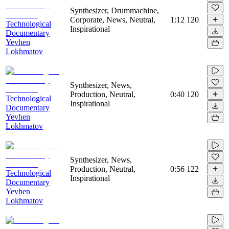
Synthesizer, Drummachine,
Corporate, News, Neutral,
1:12
120
Technological
Inspirational
Documentary
Yevhen
Lokhmatov
Synthesizer, News,
Production, Neutral,
0:40
120
Technological
Inspirational
Documentary
Yevhen
Lokhmatov
Synthesizer, News,
Production, Neutral,
0:56
122
Technological
Inspirational
Documentary
Yevhen
Lokhmatov