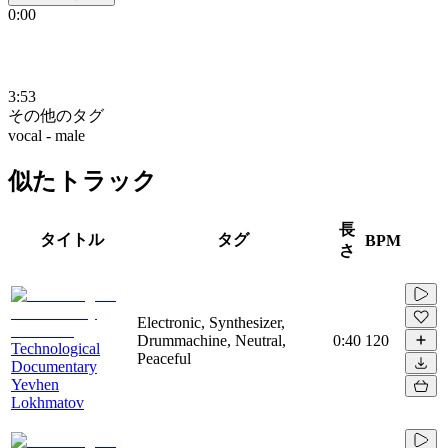
0:00
3:53
その他のタグ
vocal - male
似たトラック
長
タイトル
タグ
BPM
さ
Electronic, Synthesizer,
Drummachine, Neutral,
0:40
120
Technological
Peaceful
Documentary
Yevhen
Lokhmatov