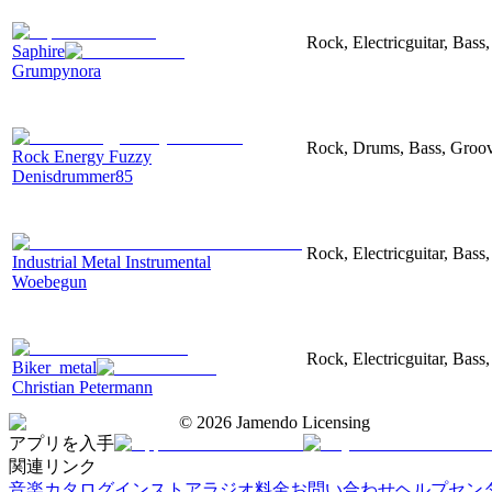
Rock, Electricguitar, Bas
Saphire
Grumpynora
Rock, Drums, Bass, Groov
Rock Energy Fuzzy
Denisdrummer85
Rock, Electricguitar, Bass
Industrial Metal Instrumental
Woebegun
Rock, Electricguitar, Bass
Biker_metal
Christian Petermann
©
2026
Jamendo Licensing
アプリを入手
関連リンク
音楽カタログ
インストアラジオ
料金
お問い合わせ
ヘルプセン