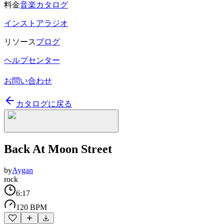
料金
音楽カタログ
インストアラジオ
リソース
ブログ
ヘルプセンター
お問い合わせ
カタログに戻る
Back At Moon Street
by
Aygan
rock
6:17
120 BPM