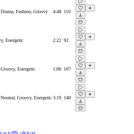
s, Drama, Fashion, Groovy
4:48
110
y, Energetic
2:22
92
, Groovy, Energetic
1:06
107
, Neutral, Groovy, Energetic
3:19
140
ター
お問い合わせ