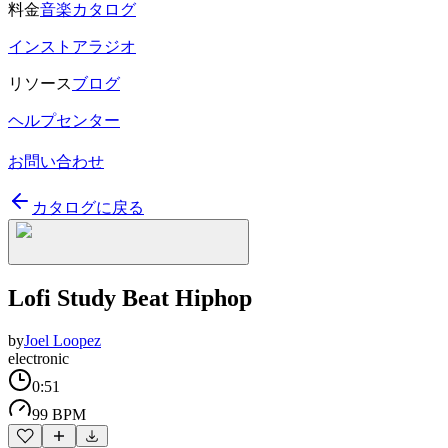
料金
音楽カタログ
インストアラジオ
リソース
ブログ
ヘルプセンター
お問い合わせ
カタログに戻る
Lofi Study Beat Hiphop
by
Joel Loopez
electronic
0:51
99 BPM