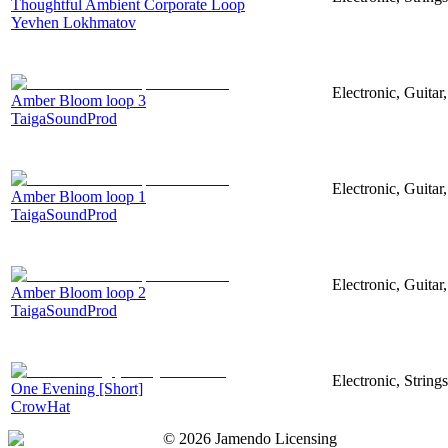
Thoughtful Ambient Corporate Loop
Yevhen Lokhmatov
Electronic, Guitar
Amber Bloom loop 3
TaigaSoundProd
Electronic, Guitar
Amber Bloom loop 1
TaigaSoundProd
Electronic, Guitar
Amber Bloom loop 2
TaigaSoundProd
Electronic, String
One Evening [Short]
CrowHat
©
2026
Jamendo Licensing