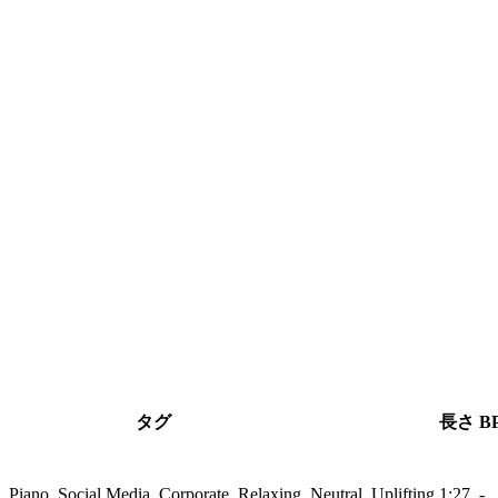
タグ
長さ
B
s, Piano, Social Media, Corporate, Relaxing, Neutral, Uplifting
1:27
-