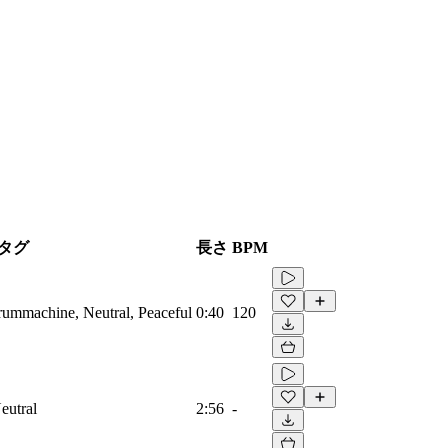
タグ
長さ
BPM
Drummachine, Neutral, Peaceful
0:40
120
eutral
2:56
-