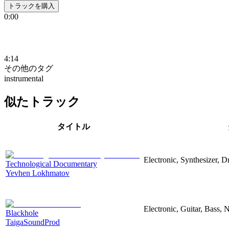
トラックを購入
0:00
4:14
その他のタグ
instrumental
似たトラック
タイトル
Electronic, Synthesizer, 
Technological Documentary
Yevhen Lokhmatov
Electronic, Guitar, Bass, N
Blackhole
TaigaSoundProd