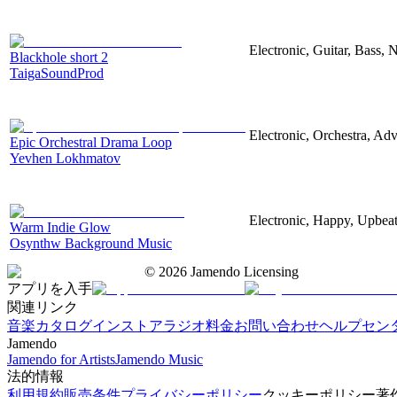
Electronic, Guitar, Bass, N
Blackhole short 2
TaigaSoundProd
Electronic, Orchestra, Ad
Epic Orchestral Drama Loop
Yevhen Lokhmatov
Electronic, Happy, Upbea
Warm Indie Glow
Osynthw Background Music
©
2026
Jamendo Licensing
アプリを入手
関連リンク
音楽カタログ
インストアラジオ
料金
お問い合わせ
ヘルプセン
Jamendo
Jamendo for Artists
Jamendo Music
法的情報
利用規約
販売条件
プライバシーポリシー
クッキーポリシー
著