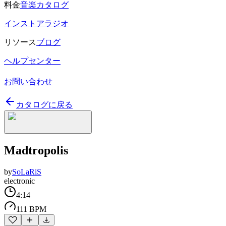
料金
音楽カタログ
インストアラジオ
リソース
ブログ
ヘルプセンター
お問い合わせ
カタログに戻る
Madtropolis
by
SoLaRiS
electronic
4:14
111 BPM