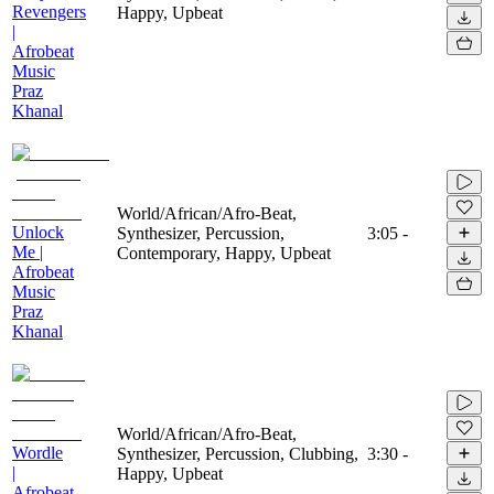
Revengers
Happy, Upbeat
|
Afrobeat
Music
Praz
Khanal
World/African/Afro-Beat,
Unlock
Synthesizer, Percussion,
3:05
-
Me |
Contemporary, Happy, Upbeat
Afrobeat
Music
Praz
Khanal
World/African/Afro-Beat,
Wordle
Synthesizer, Percussion, Clubbing,
3:30
-
|
Happy, Upbeat
Afrobeat