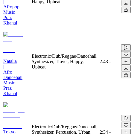
|
Happy, Upbeat
Afropop
Music
Praz
Khanal
Electronic/Dub/Reggae/Dancehall,
Natalia
Synthesizer, Travel, Happy,
2:43
-
|
Upbeat
Afro
Dancehall
Music
Praz
Khanal
Electronic/Dub/Reggae/Dancehall,
Tokyo
Synthesizer, Percussion, Urban,
2:34
-