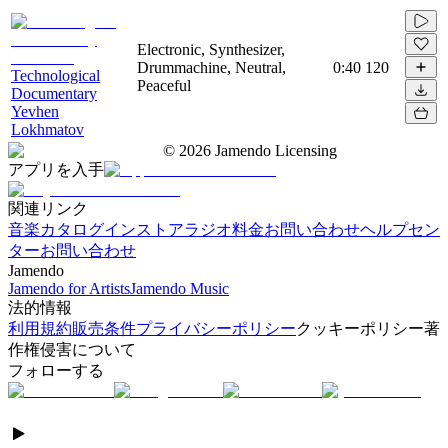
Electronic, Synthesizer,
Drummachine, Neutral,
0:40
120
Technological
Peaceful
Documentary
Yevhen
Lokhmatov
©
2026
Jamendo Licensing
アプリを入手
関連リンク
音楽カタログ
インストアラジオ
料金
お問い合わせ
ヘルプセン
ター
お問い合わせ
Jamendo
Jamendo for Artists
Jamendo Music
法的情報
利用規約
販売条件
プライバシーポリシー
クッキーポリシー
著
作権侵害について
フォローする