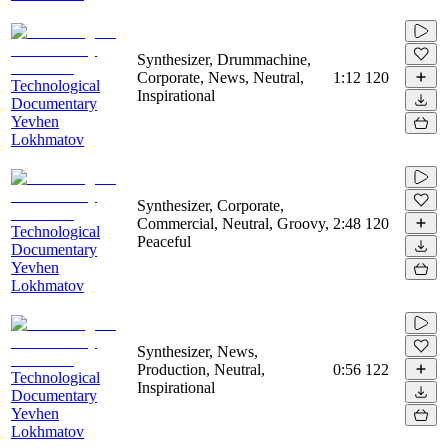
Synthesizer, Drummachine,
Corporate, News, Neutral,
1:12
120
Technological
Inspirational
Documentary
Yevhen
Lokhmatov
Synthesizer, Corporate,
Commercial, Neutral, Groovy,
2:48
120
Technological
Peaceful
Documentary
Yevhen
Lokhmatov
Synthesizer, News,
Production, Neutral,
0:56
122
Technological
Inspirational
Documentary
Yevhen
Lokhmatov