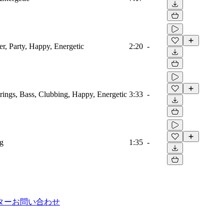
er, Party, Happy, Energetic
2:20
-
trings, Bass, Clubbing, Happy, Energetic
3:33
-
g
1:35
-
ター
お問い合わせ