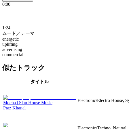
0:00
1:24
ムード／テーマ
energetic
uplifting
advertising
commercial
似たトラック
タイトル
Electronic/Electro House, S
Mocha | Slap House Music
Praz Khanal
Electronic/Techno, Neutral,