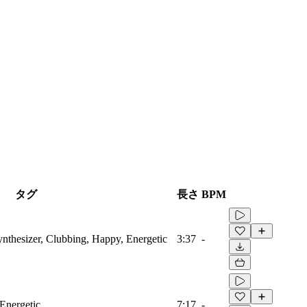
タグ
長さ
BPM
ynthesizer, Clubbing, Happy, Energetic
3:37
-
 Energetic
7:17
-