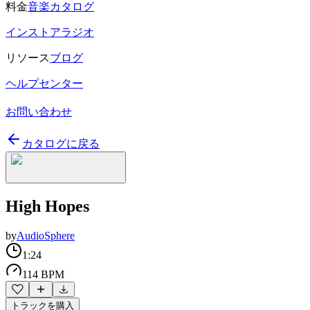
料金
音楽カタログ
インストアラジオ
リソース
ブログ
ヘルプセンター
お問い合わせ
カタログに戻る
High Hopes
by
AudioSphere
1:24
114 BPM
トラックを購入