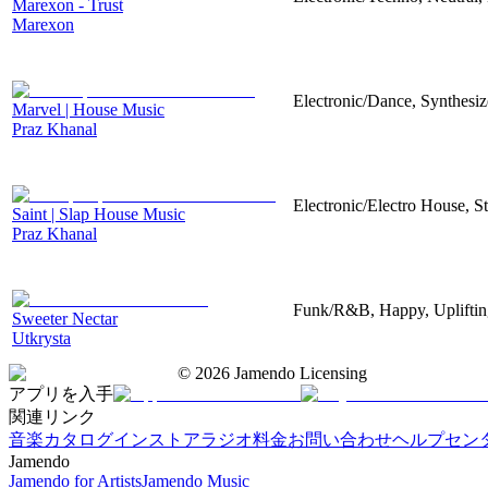
Marexon - Trust
Marexon
Electronic/Dance, Synthesiz
Marvel | House Music
Praz Khanal
Electronic/Electro House, S
Saint | Slap House Music
Praz Khanal
Funk/R&B, Happy, Upliftin
Sweeter Nectar
Utkrysta
©
2026
Jamendo Licensing
アプリを入手
関連リンク
音楽カタログ
インストアラジオ
料金
お問い合わせ
ヘルプセン
Jamendo
Jamendo for Artists
Jamendo Music