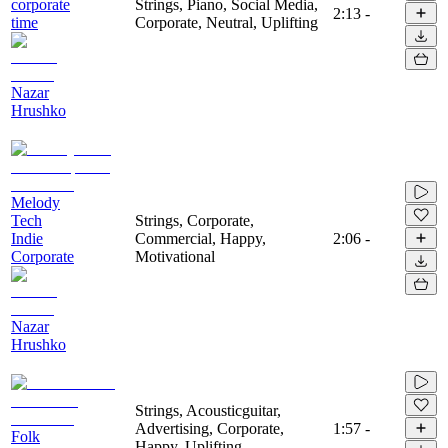
corporate
Strings, Piano, Social Media,
2:13
-
time
Corporate, Neutral, Uplifting
Nazar
Hrushko
Melody
Tech
Strings, Corporate,
Indie
Commercial, Happy,
2:06
-
Corporate
Motivational
Nazar
Hrushko
Strings, Acousticguitar,
Advertising, Corporate,
1:57
-
Folk
Happy, Uplifting