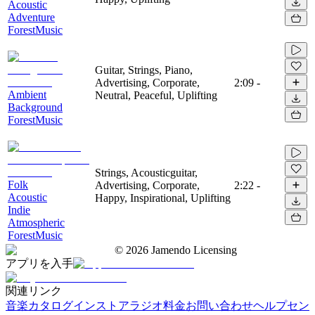
Acoustic
Adventure
ForestMusic
Guitar, Strings, Piano,
Advertising, Corporate,
2:09
-
Ambient
Neutral, Peaceful, Uplifting
Background
ForestMusic
Strings, Acousticguitar,
Folk
Advertising, Corporate,
2:22
-
Acoustic
Happy, Inspirational, Uplifting
Indie
Atmospheric
ForestMusic
©
2026
Jamendo Licensing
アプリを入手
関連リンク
音楽カタログ
インストアラジオ
料金
お問い合わせ
ヘルプセン