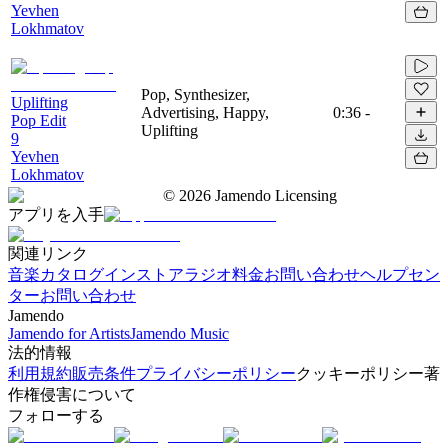
Yevhen
Lokhmatov
Pop, Synthesizer,
Uplifting
Advertising, Happy,
0:36
-
Pop Edit
Uplifting
9
Yevhen
Lokhmatov
©
2026
Jamendo Licensing
アプリを入手
関連リンク
音楽カタログ
インストアラジオ
料金
お問い合わせ
ヘルプセン
ター
お問い合わせ
Jamendo
Jamendo for Artists
Jamendo Music
法的情報
利用規約
販売条件
プライバシーポリシー
クッキーポリシー
著
作権侵害について
フォローする