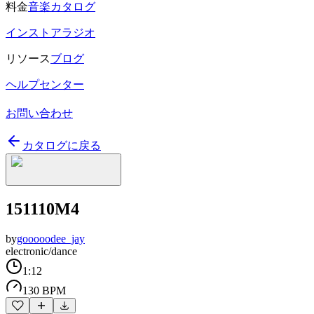
料金
音楽カタログ
インストアラジオ
リソース
ブログ
ヘルプセンター
お問い合わせ
カタログに戻る
151110M4
by
gooooodee_jay
electronic/dance
1:12
130 BPM