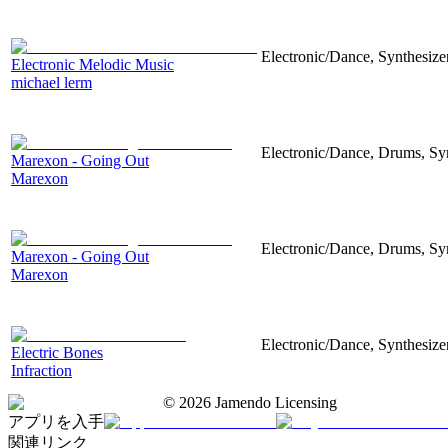
Electronic/Dance, Synthesizer
Electronic Melodic Music
michael lerm
Electronic/Dance, Drums, Syn
Marexon - Going Out
Marexon
Electronic/Dance, Drums, Syn
Marexon - Going Out
Marexon
Electronic/Dance, Synthesize
Electric Bones
Infraction
©
2026
Jamendo Licensing
アプリを入手
関連リンク