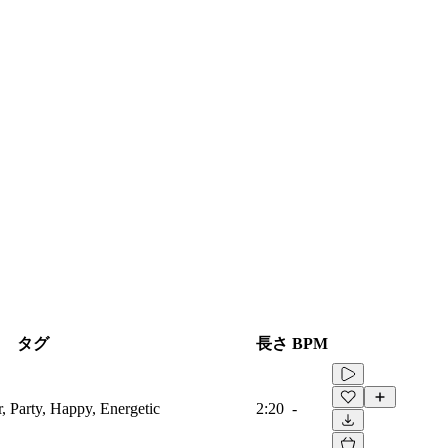
タグ
長さ
BPM
, Party, Happy, Energetic
2:20
-